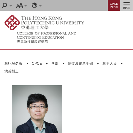
Skip
Menu
CPCE
Search
Font
Language
Portal
to
size
main
content
Main
content
教职员名录
CPCE
学部
语文及传意学部
教学人员
start
洪英博士