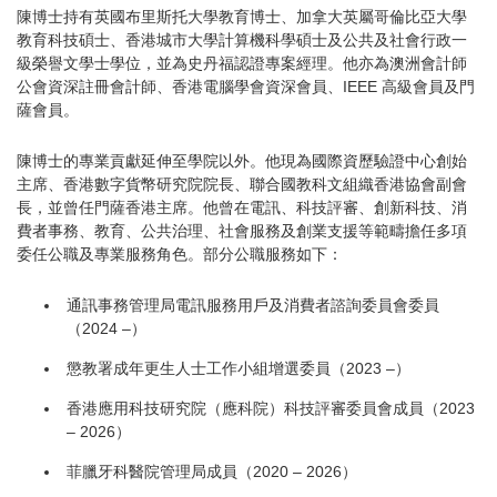
陳博士持有英國布里斯托大學教育博士、加拿大英屬哥倫比亞大學
教育科技碩士、香港城市大學計算機科學碩士及公共及社會行政一
級榮譽文學士學位，並為史丹福認證專案經理。他亦為澳洲會計師
公會資深註冊會計師、香港電腦學會資深會員、IEEE 高級會員及門
薩會員。
陳博士的專業貢獻延伸至學院以外。他現為國際資歷驗證中心創始
主席、香港數字貨幣研究院院長、聯合國教科文組織香港協會副會
長，並曾任門薩香港主席。他曾在電訊、科技評審、創新科技、消
費者事務、教育、公共治理、社會服務及創業支援等範疇擔任多項
委任公職及專業服務角色。部分公職服務如下：
通訊事務管理局電訊服務用戶及消費者諮詢委員會委員
（2024 –）
懲教署成年更生人士工作小組增選委員（2023 –）
香港應用科技研究院（應科院）科技評審委員會成員（2023
– 2026）
菲臘牙科醫院管理局成員（2020 – 2026）