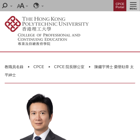
Skip
Menu
CPCE
Search
Font
Language
Portal
to
size
main
content
Main
content
教職員名錄
CPCE
CPCE 院長辦公室
陳繼宇博士 榮譽勛章 太
start
平紳士